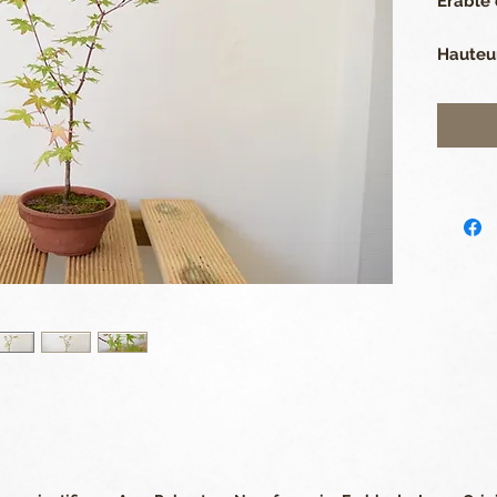
Erable
Hauteur
cm. Pot
Il passe
protége
Photo n