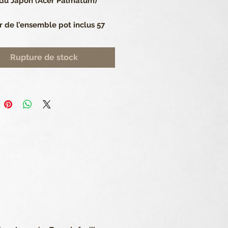
 du Japon (Acer Palmatum)
 de l’ensemble pot inclus 57 
 de 6 cm.
Rupture de stock
 toute l’année à l’extérieur. A 
r à partir de -5°.
on contractuelle