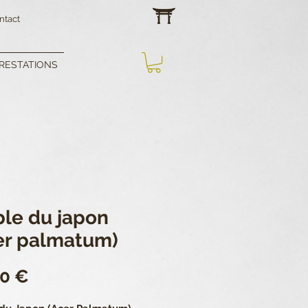
ntact
RESTATIONS
ble du japon
er palmatum)
Prix
00 €