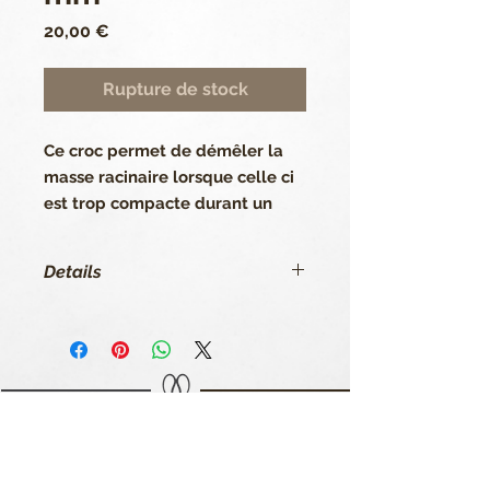
Prix
20,00 €
Rupture de stock
Ce croc permet de démêler la 
masse racinaire lorsque celle ci 
est trop compacte durant un 
rempotage.
Details
Référence : 866
9 avenue Joffre - 94100 Saint Maur des Fossés
01 45 11 20 60