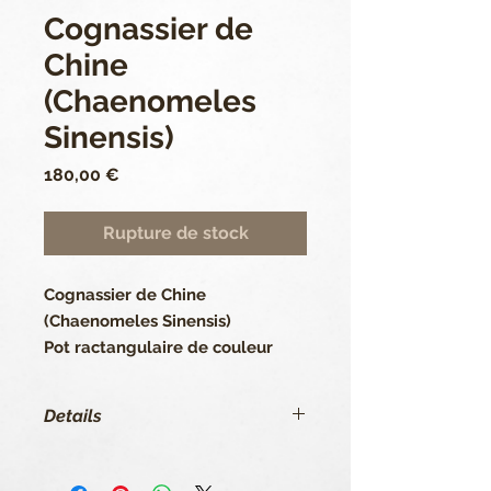
Cognassier de
Chine
(Chaenomeles
Sinensis)
Prix
180,00 €
Rupture de stock
Cognassier de Chine 
(Chaenomeles Sinensis)
Pot ractangulaire de couleur 
verte/bleu.
Hauteur de l’ensemble pot inclus 
Details
50 cm. Pot de 8 cm.
Caduque d’origine japonaise.
Fiche technique :
Arbre d'extérieur. 
Nom scientifique : Chaenomeles