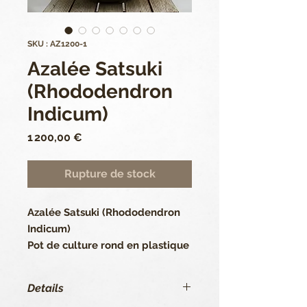
SKU : AZ1200-1
Azalée Satsuki
(Rhododendron
Indicum)
Prix
1 200,00 €
Rupture de stock
Azalée Satsuki (Rhododendron
Indicum)
Pot de culture rond en plastique
couleur gris.
Hauteur de l’ensemble pot inclus
Details
53 cm. Pot de 11 cm.