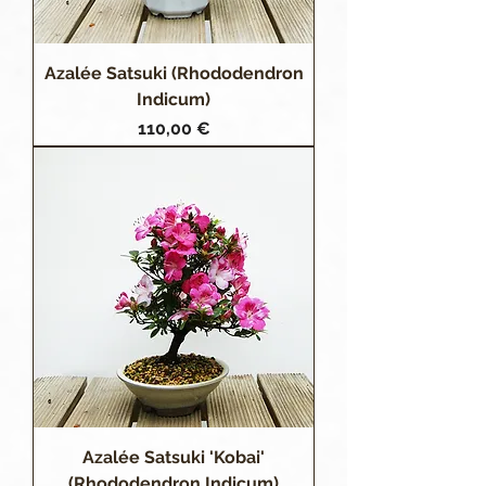
Azalée Satsuki (Rhododendron
Indicum)
Prix
110,00 €
Azalée Satsuki 'Kobai'
(Rhododendron Indicum)