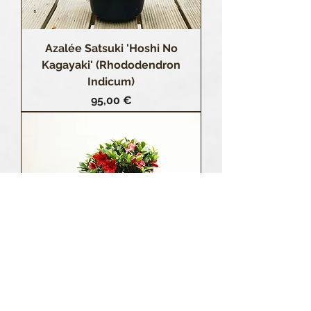
Azalée Satsuki 'Hoshi No
Kagayaki' (Rhododendron
Indicum)
Prix
95,00 €
Azalée Satsuki 'Fukurin'