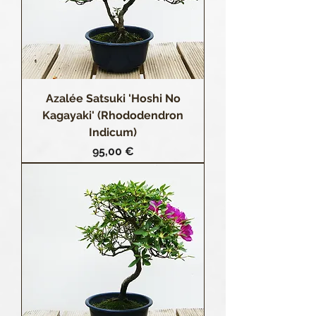
Azalée Satsuki 'Hoshi No
Kagayaki' (Rhododendron
Indicum)
Prix
95,00 €