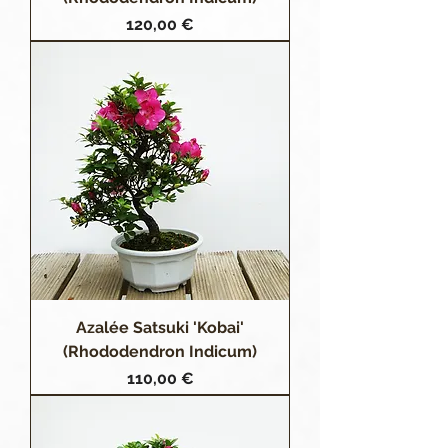
Prix
120,00 €
Azalée Satsuki 'Kobai'
(Rhododendron Indicum)
Prix
110,00 €