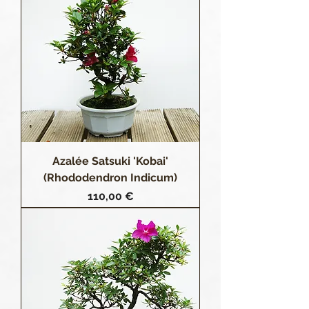
Azalée Satsuki 'Kobai'
(Rhododendron Indicum)
Prix
110,00 €