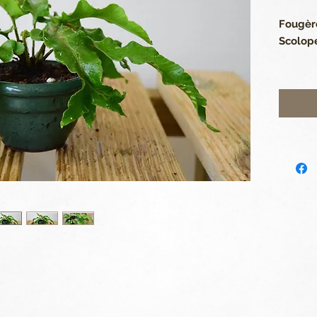
Fougèr
Scolop
Pot ron
Hauteur
cm. Pot
Plante
d'extér