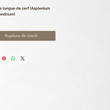
e langue de cerf (Asplenium
endrium)
d couleur verte
 de l’ensemble pot inclus 13
Rupture de stock
 de 6 cm.
 d'accompagnement
ieur