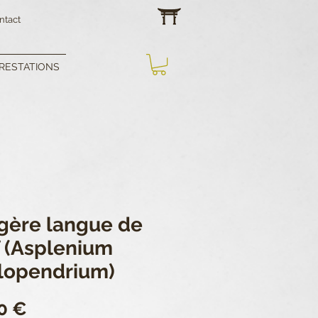
ntact
RESTATIONS
gère langue de
f (Asplenium
lopendrium)
Prix
0 €