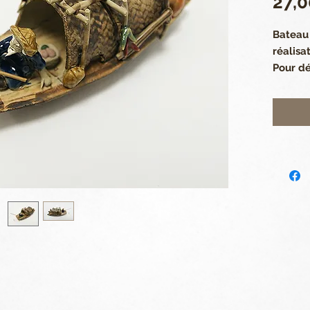
27,0
Bateau 
réalisa
Pour dé
poser à