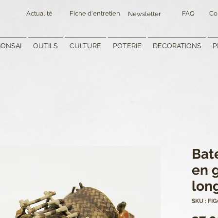
Actualité
Fiche d'entretien
FAQ
Co
Newsletter
BONSAI
OUTILS
CULTURE
POTERIE
DECORATIONS
P
Bat
en 
lon
SKU : FIG