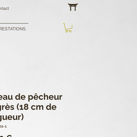
ntact
RESTATIONS
eau de pêcheur
grès (18 cm de
gueur)
01-1