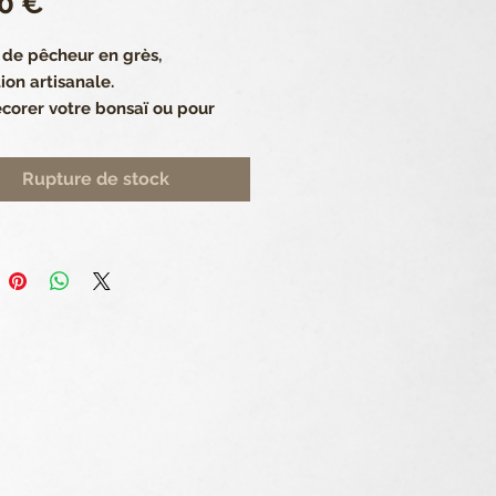
Prix
0 €
de pêcheur en grès,
tion artisanale.
corer votre bonsaï ou pour
 coté.
Rupture de stock