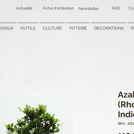
Actualité
Fiche d'entretien
FAQ
Co
Newsletter
BONSAI
OUTILS
CULTURE
POTERIE
DECORATIONS
P
Aza
(Rh
Ind
SKU : AZ