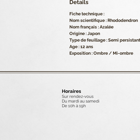
Details
Fiche technique :
Nom scientifique : Rhododendron
Nom français : Azalée
Origine : Japon
Type de feuillage : Semi persistan
Age : 12 ans
Exposition : Ombre / Mi-ombre
Horaires
Sur rendez-vous
Du mardi au samedi
De 10h à 19h