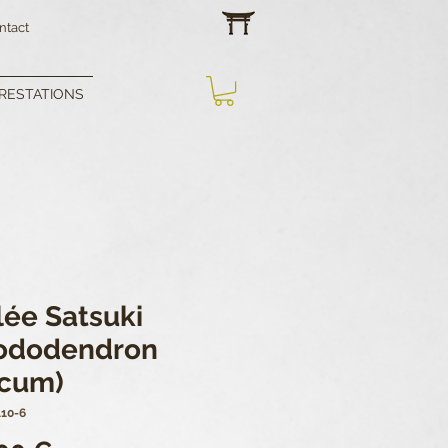
ntact
RESTATIONS
lée Satsuki
ododendron
icum)
110-6